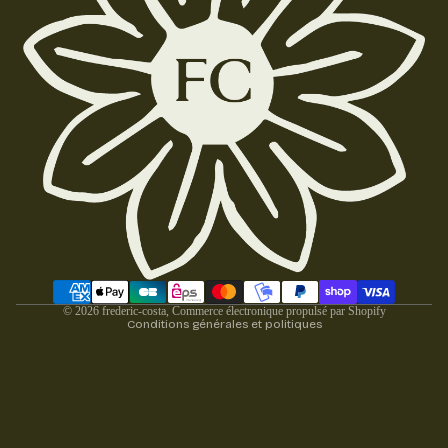
BLA
ES
NCH
DE
ES
COST
CHE
UME
MISE
Politique de confidentialité
BRET
S
Mentions légales
ELLE
BLEU
Conditions générales de vente
S
ES
Coordonnées
ÉCH
CHE
Politique de remboursement
ARPE
MISE
Conditions d’utilisation
S
S
Moyens de paiement
Politique d’expédition
RAY
© 2026
frederic-costa
,
Commerce électronique propulsé par Shopify
Conditions générales et politiques
ÉES
PAR
COL
COL