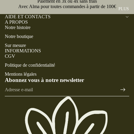
MAN
Paiement en 3x ou 4x sans frais
MISE
Avec Alma pour toutes commandes à partir de 100€
PÉRI
TEA
PLUS
S DE
ENCE
UX
AIDE ET CONTACTS
CÉRÉ
A PROPOS
ET
CHE
Notre histoire
MONI
BLO
MISE
E
Notre boutique
USO
SUR
Sur mesure
NS
CHE
MES
INFORMATIONS
MISE
URE
CGV
S
ACCE
COST
Politique de confidentialité
SSOIR
D'ÉT
UME
Mentions légales
ES
É
SUR
Abonnez vous à notre newsletter
NOU
E-mail
MES
PAR
VEA
URE
COUL
UTÉS
MARI
EUR
CRAV
AGE
CHE
ATES
SUR
MISE
MES
POC
S
URE
HETT