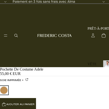
Paiement en 3 fois sans frais avec Alma
PRÊT-À-POR
Tous
VÊTE
Pochette De Costume Adele
MENT
55,00 € EUR
o
S
u
SOIE IMPRIMÉE +
NOU
s
VEA
l
Pochette De Costume Adele - PO12SI-MRM050
CHEMISE
s
UTÉS
p
POLO
AJOUTER AU PANIER
r