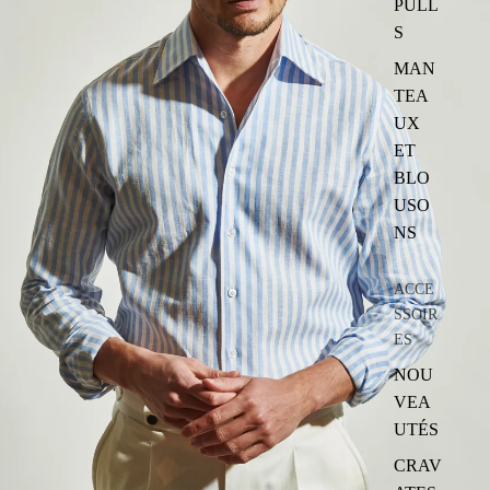
PULL
S
MAN
TEA
UX
ET
BLO
USO
NS
ACCE
SSOIR
ES
NOU
VEA
UTÉS
CRAV