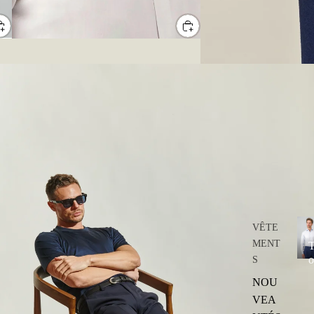
Tous
VÊTE
MENT
o
S
u
NOU
s
VEA
l