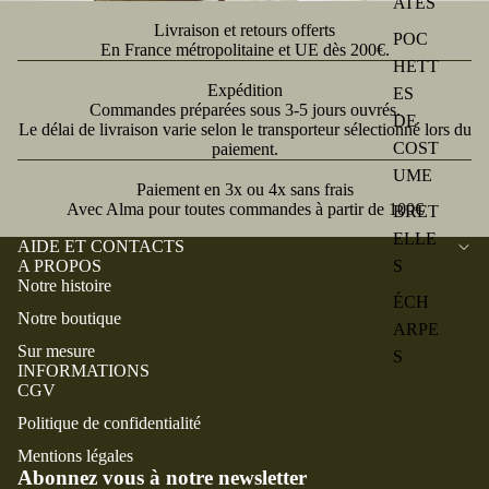
ATES
Livraison et retours offerts
POC
En France métropolitaine et UE dès 200€.
HETT
Expédition
ES
Commandes préparées sous 3-5 jours ouvrés.
DE
Le délai de livraison varie selon le transporteur sélectionné lors du
COST
paiement.
UME
Paiement en 3x ou 4x sans frais
Avec Alma pour toutes commandes à partir de 100€
BRET
ELLE
AIDE ET CONTACTS
S
A PROPOS
Notre histoire
ÉCH
Notre boutique
ARPE
Sur mesure
S
INFORMATIONS
CGV
Politique de confidentialité
Mentions légales
Abonnez vous à notre newsletter